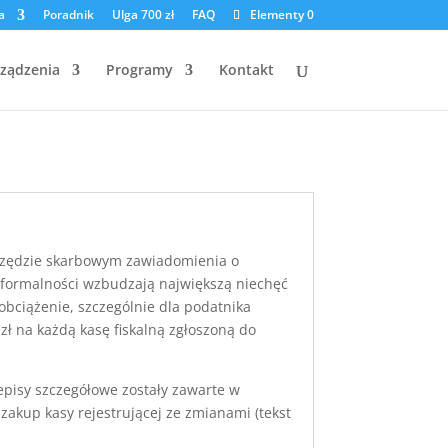
a
Poradnik
Ulga 700 zł
FAQ
Elementy 0
ządzenia
Programy
Kontakt
 urzędzie skarbowym zawiadomienia o
e formalności wzbudzają największą niechęć
obciążenie, szczególnie dla podatnika
zł na każdą kasę fiskalną zgłoszoną do
zepisy szczegółowe zostały zawarte w
zakup kasy rejestrującej ze zmianami (tekst