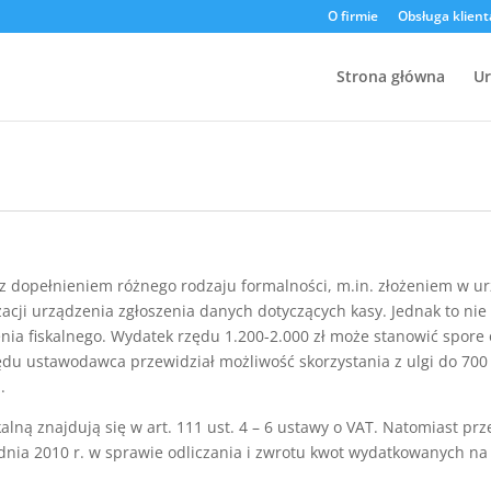
O firmie
Obsługa klient
Strona główna
Ur
ię z dopełnieniem różnego rodzaju formalności, m.in. złożeniem w
zacji urządzenia zgłoszenia danych dotyczących kasy. Jednak to ni
nia fiskalnego. Wydatek rzędu 1.200-2.000 zł może stanowić spore 
ędu ustawodawca przewidział możliwość skorzystania z ulgi do 700 
.
kalną znajdują się w art. 111 ust. 4 – 6 ustawy o VAT. Natomiast pr
nia 2010 r. w sprawie odliczania i zwrotu kwot wydatkowanych na 