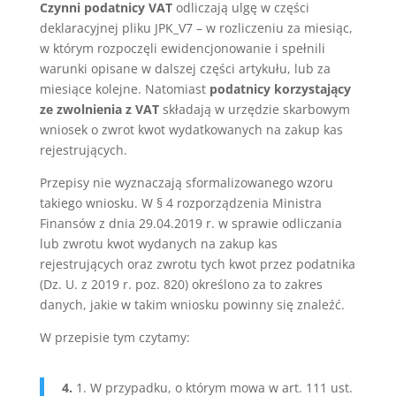
Czynni podatnicy VAT
odliczają ulgę w części
deklaracyjnej pliku JPK_V7 – w rozliczeniu za miesiąc,
w którym rozpoczęli ewidencjonowanie i spełnili
warunki opisane w dalszej części artykułu, lub za
miesiące kolejne. Natomiast
podatnicy korzystający
ze zwolnienia z VAT
składają w urzędzie skarbowym
wniosek o zwrot kwot wydatkowanych na zakup kas
rejestrujących.
Przepisy nie wyznaczają sformalizowanego wzoru
takiego wniosku. W § 4 rozporządzenia Ministra
Finansów z dnia 29.04.2019 r. w sprawie odliczania
lub zwrotu kwot wydanych na zakup kas
rejestrujących oraz zwrotu tych kwot przez podatnika
(Dz. U. z 2019 r. poz. 820) określono za to zakres
danych, jakie w takim wniosku powinny się znaleźć.
W przepisie tym czytamy:
4.
1. W przypadku, o którym mowa w art. 111 ust.